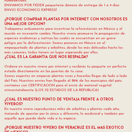
humedecidos.
ENVIAMOS POR FEDEX paqueteria demora de entrega de 1 a 4 dias
ENVIO ECONOMICO EXPRESS!
¿PORQUE COMPRAR PLANTAS POR INTERNET CON NOSOTROS ES
UNA MEJOR OPCION?
Trabajamos arduamente para incentivar la reforestación en México y el
mundo en incesante cambio. Nuestro vivero promueve la propagación de
especies endémicas y nativas las cuales se encuentran en un grave
peligro por la deforestación. Somos pioneros en México en el
empaquetado de plantas y arbolitos, desde los más delicados hasta los
más comunes, todos tienen un lugar esperando por ellos.
¿CUAL ES LA GARANTIA QUE NOS RESPALDA?
Ordena en nuestro vivero por internet y recibirás tu paquete en perfecto
estado directamente en las puertas de tu casa.
Somos expertos en empacar plantas vivas y hacerlas llegar de lado a lado
del País. Nuestros envíos han llegado al 86% de los municipios del país,
contamos con CERTIFICACION para el envió de material vegetal
interestatalmente (LOS 32 ESTADOS DE LA REPUBLICA)
¿CUAL ES NUESTRO PUNTO DE VENTAJA FRENTE A OTROS
VIVEROS?
En nuestro vivero reproducimos miles de arbolitos y plantas cada año,
tratando de apostar por lo único y diferente, lo medicinal y también por
aquello que puede darle vida a tu espacio.
¿PORQUE NUESTRO VIVERO EN VERACRUZ ES EL MAS EXOTICO