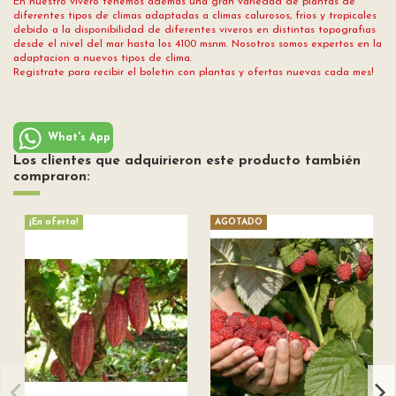
En nuestro vivero tenemos ademas una gran variedad de plantas de
diferentes tipos de climas adaptadas a climas calurosos, frios y tropicales
debido a la disponibilidad de diferentes viveros en distintas topografias
desde el nivel del mar hasta los 4100 msnm. Nosotros somos expertos en la
adaptacion a nuevos tipos de clima.
Registrate para recibir el boletin con plantas y ofertas nuevas cada mes!
What's App
Los clientes que adquirieron este producto también
compraron:
¡En oferta!
AGOTADO