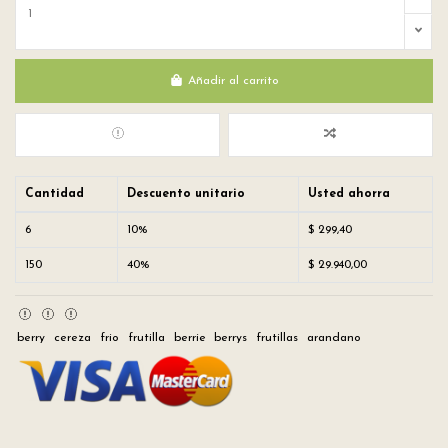
Añadir al carrito
Cantidad
Descuento unitario
Usted ahorra
6
10%
$ 299,40
150
40%
$ 29.940,00
berry
cereza
frio
frutilla
berrie
berrys
frutillas
arandano