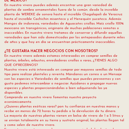
DE MEXICO?
En nuestro vivero puedes además encontrar una gran variedad de
plantas de sombra ornamentales fuera de lo común. desde la increíble
planta de WEREKE de sonora hasta el increíble Chagalapoli de Veracruz
hasta el increíble Cachichin misanteco y el Henequén yucateco. Además
Mangos de indonesia, variedades de Aguacates criollas. Maíz criollo 100%
mexicano sin transgénicos, originario de muchas poblaciones remotas o
inaccesibles. En nuestro vivero tratamos de conservar y difundir aquellas
variedades que han sido domesticadas por los antepasados durante miles
de años y que hoy en día se encuentran prácticamente inaccesibles.
¿TE GUSTARIA HACER NEGOCIOS CON NOSOTROS?
En nuestro vivero además estamos interesados en comprar semillas de
plantas, árboles, arbustos, enredaderas criollas o raras, ¿TIENES ALGO
QUE OFRECERNOS?
Nuestro vivero está interesado en comprar por mayoreo semillas de todo
tipo para realizar planteles y reventa. Mándanos un correo o un Mensaje
con las especies o Variedades de semillas que puedes proveernos y con
gusto podemos intercambiar o negociar. Ayúdanos a propagar nuevas
especies y plantas proporcionándolas o bien adquiriendo las ya
disponibles.
Comprando en nuestro vivero fomentas nuestro proyecto
económicamente.
¿Quieres plantas exóticas raras? pon tu confianza en nuestras manos y
recibe en menos de 72 horas tu pedido o la devolución de tu dinero.
La mayoría de nuestras plantas vienen en bolsa de vivero de 1 a 5 litros y
se envían totalmente en su tierra y sustrato original, las plantas llegan tal
y como salen de nuestro vivero.