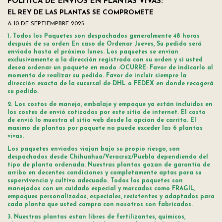
POLITICA DE ENVIOS EN PLANTAS VIVAS:
EL REY DE LAS PLANTAS SE COMPROMETE
A 10 DE SEPTIEMPBRE 2025
1. Todos los Paquetes son despachados generalmente 48 horas
después de su orden En caso de Ordenar Jueves, Su pedido será
enviado hasta el próximo lunes. Los paquetes se envían
exclusivamente a la dirección registrada con su orden y si usted
desea ordenar un paquete en modo -OCURRE- Favor de indicarlo al
momento de realizar su pedido. Favor de incluir siempre la
dirección exacta de la sucursal de DHL o FEDEX en donde recogerá
su pedido.
2. Los costos de manejo, embalaje y empaque ya están incluidos en
los costes de envió cotizados por este sitio de internet. El costo
de envió lo muestra el sitio web desde la opcion de carrito. El
maximo de plantas por paquete no puede exceder las 6 plantas
vivas.
Los paquetes enviados viajan bajo su propio riesgo, son
despachados desde Chihuahua/Veracruz/Puebla dependiendo del
tipo de planta ordenada. Nuestras plantas gozan de garantía de
arribo en decentes condiciones y completamente aptas para su
supervivencia y cultivo adecuado. Todos los paquetes son
manejados con un cuidado especial y marcados como FRAGIL,
empaques personalizados, especiales, resistentes y adaptados para
cada planta que usted compra con nosotros son fabricados.
3. Nuestras plantas estan libres de fertilizantes, químicos,