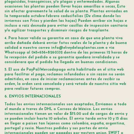
plaguicidas, transgénicos, y/o plagas y enfermedades. Algunas
ocasiones las plantas pueden llevar hojas amarillas o secas, Esto
sin afectar gravemente la salud de su planta. Plantas enviadas en
la temporada octubre-febrero caducifolias (De clima donde los
inviernos son Fríos y pierden las hojas) Pueden arribar sin hojas e
incluso a raíz desnuda para evitar casillas de inspección sanitaria
y/o agilizar trasportes y disminuir riesgos de trasplante.
4. Para hacer valida su garantía en caso de que una planta viva
arribe dañada deberá enviar fotos reales de la planta y de buena
calidad a nuestro correo info@elreydelasplantas.com o vía
Whatssapp al 045+656+8260332 dentro de las primeras 12 horas de
la recepción del pedido o su garantía quedara invalidada y se
considerara que el pedido ha llegado en buenas condiciones.
5. El uso de PayPal/Mercadopago está habilitado en el sitio web
para facilitar el pago, reclamos infundados o sin razón no serán
admitidos, en caso de iniciar reclamaciones antes de recibir su
orden, la orden será cancelada y será vetado de nuestro sitio web
para realizar futuras compras.
6. ENVIOS INTERNACIONALES
Todos los envios internacionales son aceptados, Enviamos a todo
el mundo a traves de DHL o Correos de México. Los envios
internacionales tienen un valor de $75.00 usd de cargos de envio y
se pueden incluir hasta 10 arboles. El envio tarda entre 10 y 15 dias
en llegar a paises tan lejanos como colombia, españa, argentina,
portugal y rusia. Nuestros pedidos y sus portes de envio
internacionales pueden ser pagados por western union, SWIFT o