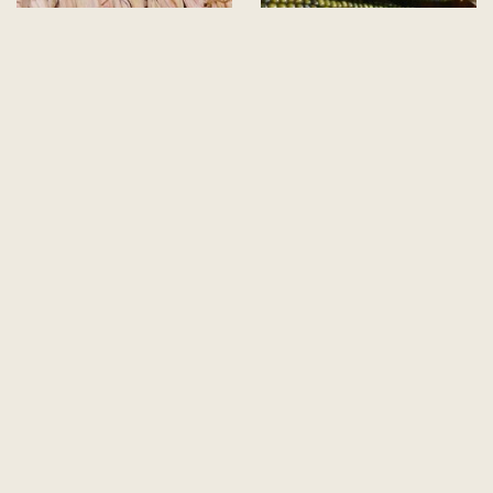
40
$ 50,00
200
$ 500,00
Semillas
Semillas
Vendidos: 17
Vendidos: 17
de Maiz
de maiz
rojo de
verde de
catemaco
oaxaca -
Veracruz -
Vivero por
Vivero por
Internet
Internet
2 Semillas
$ 300,00
de Coco
Vendidos: 19
dorado de
malasia