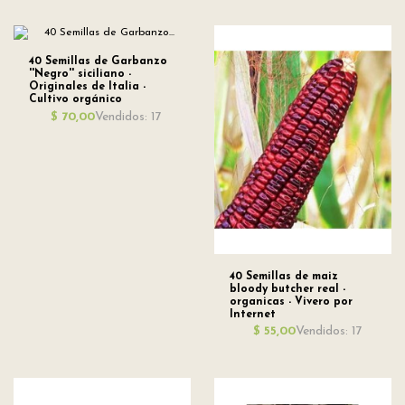
40 Semillas de Garbanzo
''Negro'' siciliano -
Originales de Italia -
Cultivo orgánico
Vendidos: 17
$ 70,00
40 Semillas de maiz
bloody butcher real -
organicas - Vivero por
Internet
Vendidos: 17
$ 55,00